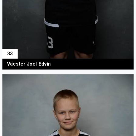
33
Väester Joel-Edvin