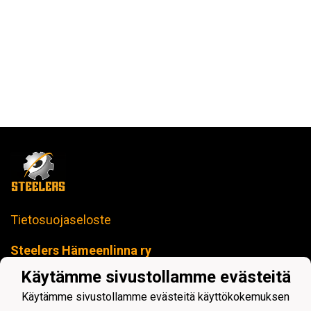
Tietosuojaseloste
Steelers Hämeenlinna ry
toimisto@steelers-salibandy.fi
Käytämme sivustollamme evästeitä
Loimua Areena
Härkätie 17 B, 13600 Hämeenlinna
Käytämme sivustollamme evästeitä käyttökokemuksen
Y-tunnus: 2414280-4