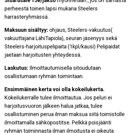
Sisarusale 15e/jakso
myönnetään , jos on samasta
perheestä toinen lapsi mukana Steelers
harrasteryhmässä.
Maksuun sisältyy:
ohjaus, Steelers-vakuutus(
vakuuttajana LähiTapiola), seuran jäsenyys sekä
Steelers-harjoituspelipaita (1kpl/kausi) Pelipaidat
jaetaan harjoitusten yhteydessä.
Laskutus:
Ilmoittautumisella sitoudutaan
osallistumaan ryhmän toimintaan.
Ensimmäinen kerta voi olla kokeilukerta.
Kokeilukerralle tulee ilmoittautua. Jos peluri ei
harjoitusvuoron jälkeen halua jatkaa, tulee
osallistuminen perua ilman maksua siitä toimistolle
ilmoittamalla sähköpostitse. Pelkkä poisjäänti
ryhmän toiminnasta ilman ilmoitusta ei oikeuta