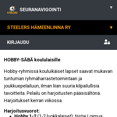
▾
SEURANAVIGOINTI
STEELERS HÄMEENLINNA RY
▾
KIRJAUDU
HOBBY-SÄBÄ koululaisille
Hobby-ryhmissä kouluikäiset lapset saavat mukavan
tuntuman ryhmäharrastetoimintaan ja
joukkuepelailuun, ilman liian suuria kilpailullisia
tavoitteita. Pelailu on harjoitusten pääsisältönä.
Harjoitukset kerran viikossa.
Harjoitusvuorot:
Hobby 1-2
(1-2 luokkalaiset): tiistai Loimua