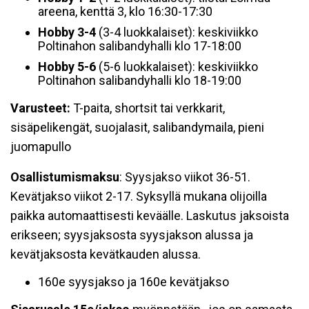
areena, kenttä 3, klo 16:30-17:30
Hobby 3-4
(3-4 luokkalaiset): keskiviikko
Poltinahon salibandyhalli klo 17-18:00
Hobby 5-6
(5-6 luokkalaiset): keskiviikko
Poltinahon salibandyhalli klo 18-19:00
Varusteet:
T-paita, shortsit tai verkkarit,
sisäpelikengät, suojalasit, salibandymaila, pieni
juomapullo
Osallistumismaksu
: Syysjakso viikot 36-51.
Kevätjakso viikot 2-17. Syksyllä mukana olijoilla
paikka automaattisesti keväälle. Laskutus jaksoista
erikseen; syysjaksosta syysjakson alussa ja
kevätjaksosta kevätkauden alussa.
160e syysjakso ja 160e kevätjakso