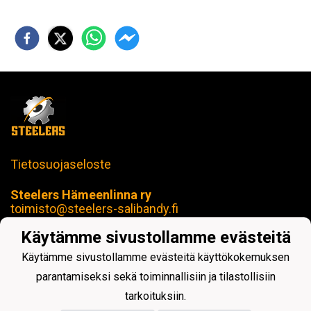
Tietosuojaseloste
Steelers Hämeenlinna ry
toimisto@steelers-salibandy.fi
Loimua Areena
Käytämme sivustollamme evästeitä
Härkätie 17 B, 13600 Hämeenlinna
Y-tunnus: 2414280-4
Käytämme sivustollamme evästeitä käyttökokemuksen
parantamiseksi sekä toiminnallisiin ja tilastollisiin
tarkoituksiin.