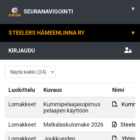
▾
SEURANAVIGOINTI
STEELERS HÄMEENLINNA RY
▾
KIRJAUDU
Luokittelu
Kuvaus
Nimi
Lomakkeet
Kummipelaajasopimus
Kummip
pelaajien käyttöön
Lomakkeet
Matkalaskulomake 2026
Steeler
Lomakkeet
Joukkueiden
Yhteis