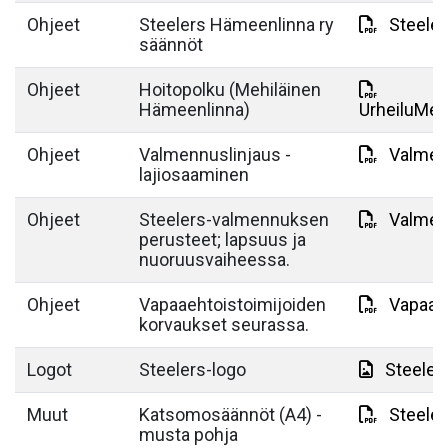
Ohjeet
Steelers Hämeenlinna ry
Steeler
säännöt
Ohjeet
Hoitopolku (Mehiläinen
Hämeenlinna)
UrheiluMeh
Ohjeet
Valmennuslinjaus -
Valmen
lajiosaaminen
Ohjeet
Steelers-valmennuksen
Valmen
perusteet; lapsuus ja
nuoruusvaiheessa.
Ohjeet
Vapaaehtoistoimijoiden
Vapaae
korvaukset seurassa.
Logot
Steelers-logo
Steeler
Muut
Katsomosäännöt (A4) -
Steeler
musta pohja