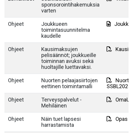
sponsorointihakemuksia
varten
Ohjeet
Joukkueen
Joukkue
toimintasuunnitelma
kaudelle
Ohjeet
Kausimaksujen
Kausima
pelisäännöt; joukkueille
toiminnan avuksi sekä
huoltajille luettavaksi.
Ohjeet
Nuorten pelaajasiirtojen
Nuorten
eettinen toimintamalli
SSBL2025.
Ohjeet
Terveyspalvelut -
OmaUrhe
Mehiläinen
Ohjeet
Näin tuet lapsesi
Opas h
harrastamista