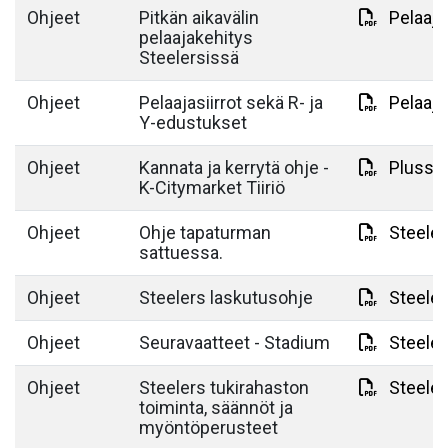
Ohjeet
Pitkän aikavälin
Pelaaja
pelaajakehitys
Steelersissä
Ohjeet
Pelaajasiirrot sekä R- ja
Pelaaja
Y-edustukset
Ohjeet
Kannata ja kerrytä ohje -
Plussa-
K-Citymarket Tiiriö
Ohjeet
Ohje tapaturman
Steeler
sattuessa.
Ohjeet
Steelers laskutusohje
Steeler
Ohjeet
Seuravaatteet - Stadium
Steele
Ohjeet
Steelers tukirahaston
Steeler
toiminta, säännöt ja
myöntöperusteet