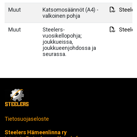
Muut
Katsomosäännöt (A4) -
Steeler
valkoinen pohja
Muut
Steelers-
Steeler
vuosikellopohja;
joukkueissa,
joukkueenjohdossa ja
seurassa.
Tietosuojaseloste
Steelers Hämeenlinna ry