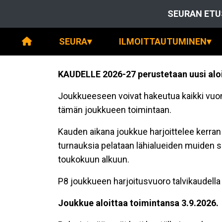
SEURAN ETU
SEURA
▾
ILMOITTAUTUMINEN
▾
KAUDELLE 2026-27 perustetaan
uusi alo
Joukkueeseen voivat hakeutua kaikki vuon
tämän joukkueen toimintaan.
Kauden aikana joukkue harjoittelee kerran
turnauksia pelataan lähialueiden muiden 
toukokuun alkuun.
P8 joukkueen harjoitusvuoro talvikaudella o
Joukkue aloittaa toimintansa 3.9.2026.