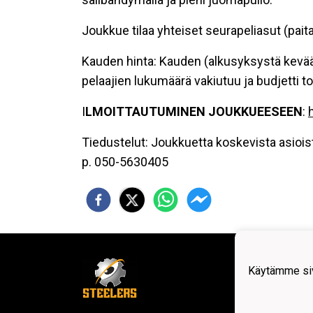
Joukkue tilaa yhteiset seurapeliasut (pait
Kauden hinta: Kauden (alkusyksystä kevään
pelaajien lukumäärä vakiutuu ja budjetti to
I
LMOITTAUTUMINEN JOUKKUEESEEN
:
Tiedustelut: Joukkuetta koskevista asioist
p. 050-5630405
Steel
toimi
Käytämme siv
Loim
Härkä
Y-tun