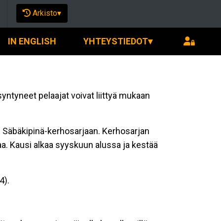
Arkisto
▾
IN ENGLISH
YHTEYSTIEDOT
▾
ntyneet pelaajat voivat liittyä mukaan
on Säbäkipinä-kerhosarjaan. Kerhosarjan
a. Kausi alkaa syyskuun alussa ja kestää
4).