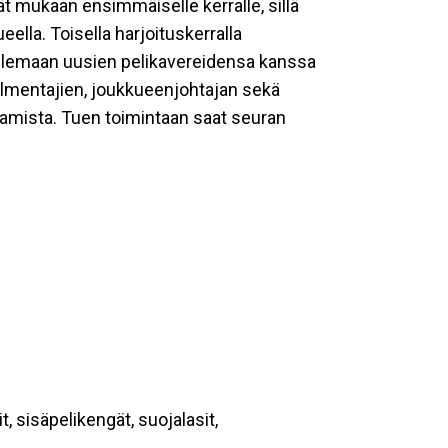
t mukaan ensimmäiselle kerralle, sillä
ella. Toisella harjoituskerralla
telemaan uusien pelikavereidensa kanssa
almentajien, joukkueenjohtajan sekä
tamista. Tuen toimintaan saat seuran
t, sisäpelikengät, suojalasit,