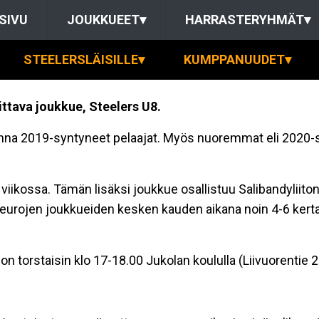
SIVU
JOUKKUEET
▾
HARRASTERYHMÄT
▾
STEELERSLÄISILLE
▾
KUMPPANUUDET
▾
ittava joukkue,
Steelers U8.
na 2019-syntyneet pelaajat. Myös nuoremmat eli 2020-sy
 viikossa. Tämän lisäksi joukkue osallistuu Salibandyliit
seurojen joukkueiden kesken kauden aikana noin 4-6 kerta
n torstaisin klo 17-18.00 Jukolan koululla (Liivuorentie 2