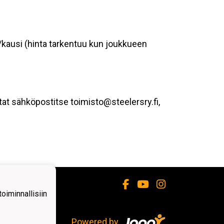
/kausi (hinta tarkentuu kun joukkueen
itat sähköpostitse toimisto@steelersry.fi,
iminnallisiin
Powered by