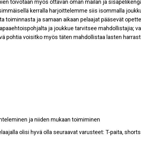
pien toivotaan myös ottavan oman mailan ja sisäpelikengä
immäisellä kerralla harjoittelemme siis isommalla joukkue
ta toiminnasta ja samaan aikaan pelaajat pääsevät opet
paaehtoispohjalta ja joukkue tarvitsee mahdollistajia; v
vä pohtia voisitko myös täten mahdollistaa lasten harras
nteleminen ja niiden mukaan toimiminen
jalla olisi hyvä olla seuraavat varusteet: T-paita, shortsi