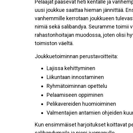
Pelaajat pääsevät heti kentälle ja vanhem
uusi joukkue saattaa hieman jännittää. Ens
vanhemmille kerrotaan joukkueen tulevas
nimiä sekä salibandya. Seuramme toimii va
rahastonhoitajan muodossa, joten olisi hy
toimiston väeltä.
Joukkuetoiminnan perustavoitteita:
Lajissa kehittyminen
Liikuntaan innostaminen
Ryhmätoiminnan opettelu
Pelaamiseen oppiminen
Pelikavereiden huomioiminen
Valmentajien antamien ohjeiden kuu
Kun ensimmäiset harjoitukset koittavat pelaa
salibandymaila ja pieni juomapullo.