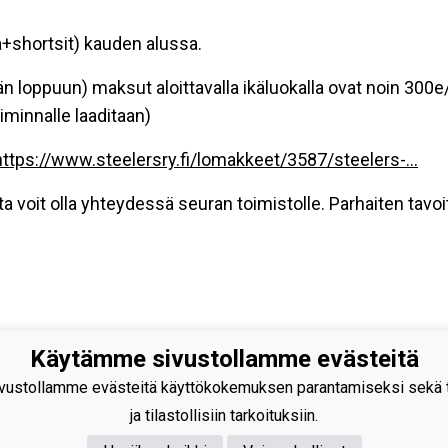
a+shortsit) kauden alussa.
 loppuun) maksut aloittavalla ikäluokalla ovat noin 300e
iminnalle laaditaan)
https://www.steelersry.fi/lomakkeet/3587/steelers-...
a voit olla yhteydessä seuran toimistolle. Parhaiten tavo
Käytämme sivustollamme evästeitä
ers Hämeenlinna ry
sto@steelers-salibandy.fi
ustollamme evästeitä käyttökokemuksen parantamiseksi sekä to
ua Areena
ja tilastollisiin tarkoituksiin.
tie 17 B, 13600 Hämeenlinna
nus: 2414280-4