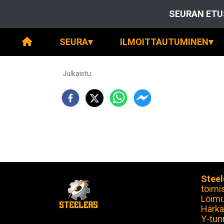
SEURAN ETU
SEURA
▾
ILMOITTAUTUMINEN
▾
Julkaistu
:
Steel
toimi
Loim
Härkä
Y-tun