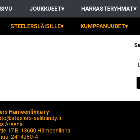
SIVU
JOUKKUEET
▾
HARRASTERYHMÄT
▾
STEELERSLÄISILLE
▾
KUMPPANUUDET
▾
Se
ers Hämeenlinna ry
sto@steelers-salibandy.fi
ua Areena
tie 17 B, 13600 Hämeenlinna
nus: 2414280-4