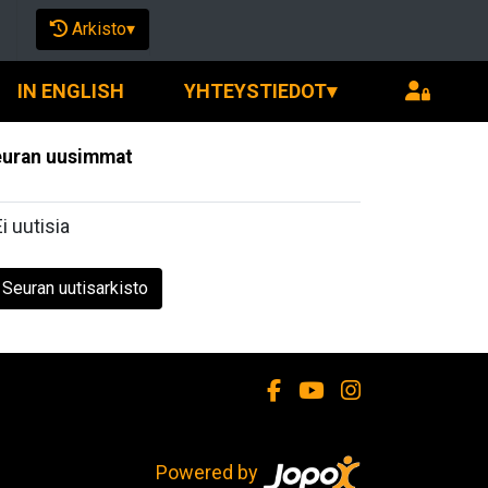
Arkisto
▾
IN ENGLISH
YHTEYSTIEDOT
▾
uran uusimmat
Ei uutisia
Seuran uutisarkisto
Powered by